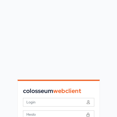
colosseum
webclient